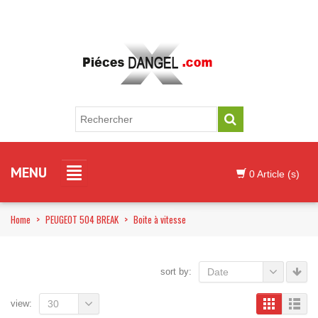
MENU
0 Article (s)
Home
>
PEUGEOT 504 BREAK
>
Boite à vitesse
sort by:
Date
view:
30