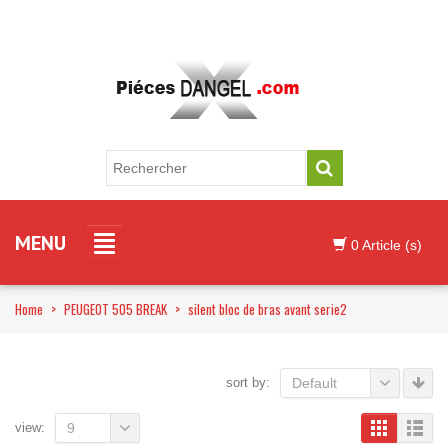
MENU
0 Article (s)
Home
>
PEUGEOT 505 BREAK
>
silent bloc de bras avant serie2
sort by:
Default
view:
9