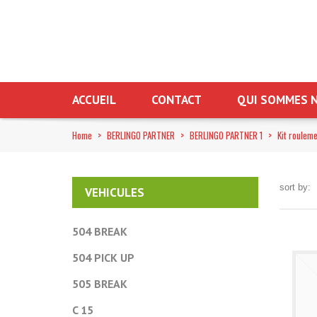
ACCUEIL
CONTACT
QUI SOMMES N
Home
>
BERLINGO PARTNER
>
BERLINGO PARTNER 1
>
Kit roulem
sort by:
VEHICULES
504 BREAK
504 PICK UP
505 BREAK
C 15