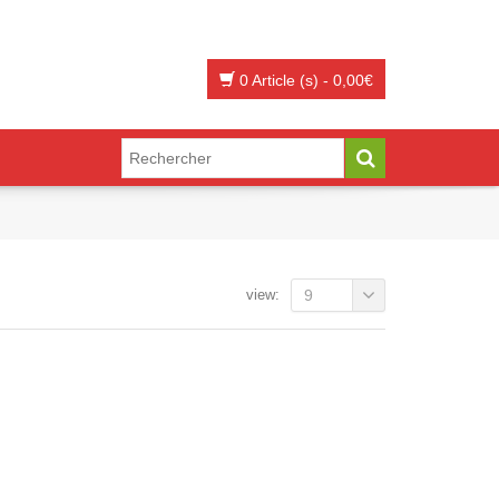
0 Article (s)
-
0,00
€
view:
9