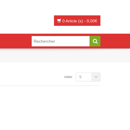
0 Article (s)
-
0,00
€
view:
9