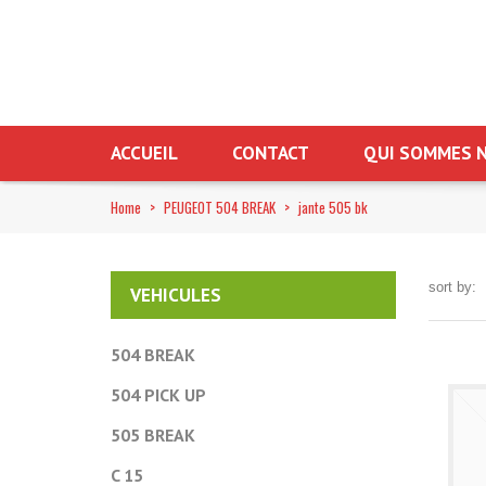
ACCUEIL
CONTACT
QUI SOMMES N
Home
>
PEUGEOT 504 BREAK
>
jante 505 bk
sort by:
VEHICULES
504 BREAK
504 PICK UP
505 BREAK
C 15