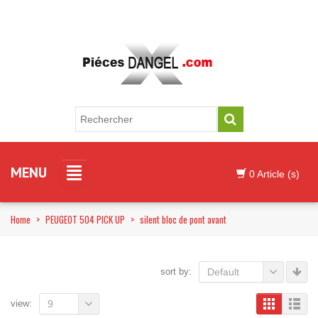
MENU
0 Article (s)
Home
>
PEUGEOT 504 PICK UP
>
silent bloc de pont avant
sort by:
Default
view:
9