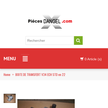
MENU
0 Article (s)
Home
>
BOITE DE TRANSFERT V34 ECH STD en 22