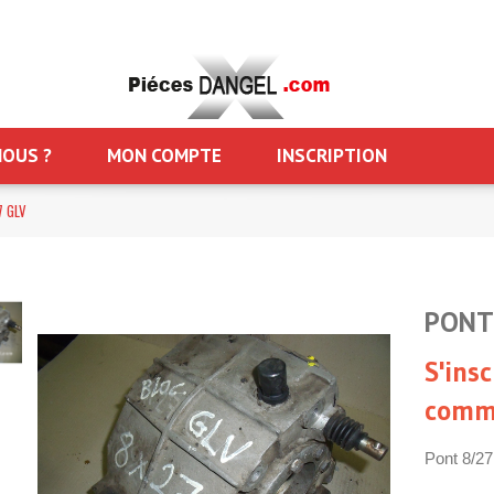
OUS ?
MON COMPTE
INSCRIPTION
7 GLV
PONT
S'insc
comm
Pont 8/27