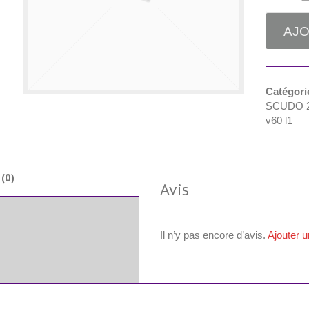
AJO
Catégori
SCUDO 
v60 l1
 (0)
Avis
Il n’y pas encore d’avis.
Ajouter u