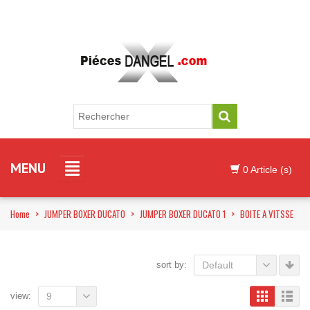
MENU
0 Article (s)
Home
>
JUMPER BOXER DUCATO
>
JUMPER BOXER DUCATO 1
>
BOITE A VITSSE
sort by:
Default
view:
9